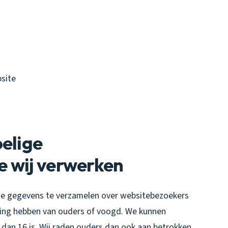
site
oelige
e wij verwerken
ntie gegevens te verzamelen over websitebezoekers
mming hebben van ouders of voogd. We kunnen
 dan 16 is. Wij raden ouders dan ook aan betrokken