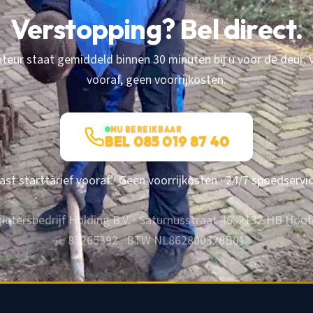
Verstopping? Bel direct.
eur staat gemiddeld binnen 30 minuten bij u voor de deur. V
vooraf, geen voorrijkosten.
NU BEREIKBAAR
BEL 085 019 87 40
ast starttarief vooraf · Geen voorrijkosten · 24/7 spoedservi
tersbedrijf Holding B.V. · Saturnusstraat 46, 2132 HB Hoo
83265392 · BTW NL862800328B01