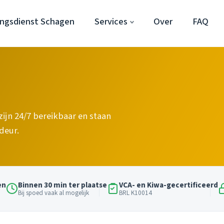
ngsdienst Schagen
Services
Over
FAQ
 zijn 24/7 bereikbaar en staan
deur.
en
Binnen 30 min ter plaatse
VCA- en Kiwa-gecertificeerd
Bij spoed vaak al mogelijk
BRL K10014