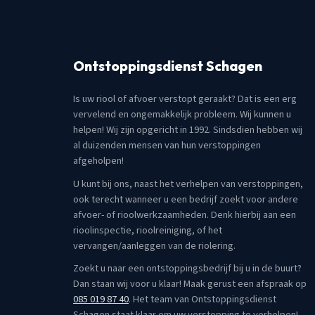
Ontstoppingsdienst Schagen
Is uw riool of afvoer verstopt geraakt? Dat is een erg
vervelend en ongemakkelijk probleem. Wij kunnen u
helpen! Wij zijn opgericht in 1992. Sindsdien hebben wij
al duizenden mensen van hun verstoppingen
afgeholpen!
U kunt bij ons, naast het verhelpen van verstoppingen,
ook terecht wanneer u een bedrijf zoekt voor andere
afvoer- of rioolwerkzaamheden. Denk hierbij aan een
rioolinspectie, rioolreiniging, of het
vervangen/aanleggen van de riolering.
Zoekt u naar een ontstoppingsbedrijf bij u in de buurt?
Dan staan wij voor u klaar! Maak gerust een afspraak op
085 019 87 40
. Het team van Ontstoppingsdienst
Schagen staat klaar om uw verstopping te verhelpen!