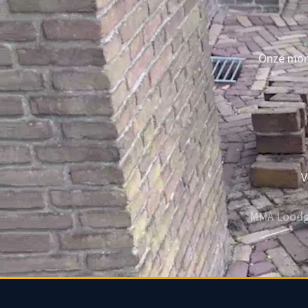
Onze mont
V
MMA Loodgie