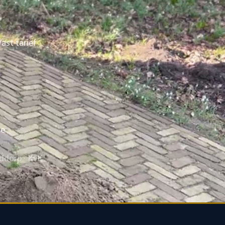
ast tarief
ce
fddorp · KvK